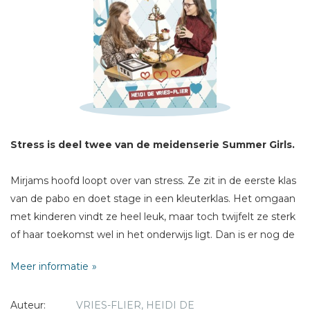
Schrijf hieronder je review!
Sterren
Naam *
E-mail *
Titel *
Stress is deel twee van de meidenserie Summer Girls.
Bericht *
Mirjams hoofd loopt over van stress. Ze zit in de eerste klas
van de pabo en doet stage in een kleuterklas. Het omgaan
met kinderen vindt ze heel leuk, maar toch twijfelt ze sterk
of haar toekomst wel in het onderwijs ligt. Dan is er nog de
situatie thuis: haar ouders zijn gescheiden en het valt niet
Meer informatie
mee om steeds weer te switchen tussen twee huizen.
* = verplicht
Verwacht haar vader niet veel te veel van haar als het gaat
Auteur:
VRIES-FLIER, HEIDI DE
om wat ze doet in het huishouden en de tijd die ze met