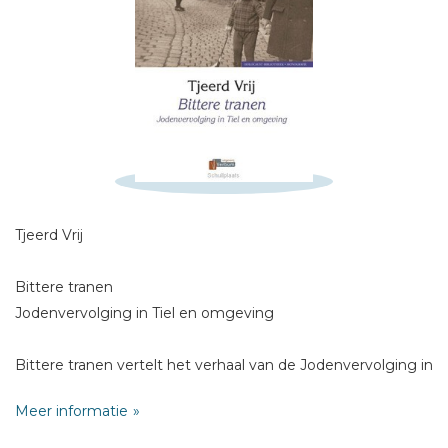
Schrijf hieronder je review!
Tjeerd Vrij
Sterren
Naam *
Bittere tranen
E-mail *
Jodenvervolging in Tiel en omgeving
Titel *
Bittere tranen vertelt het verhaal van de Jodenvervolging in
Bericht *
Tiel en de omliggende dorpen Lienden, Echteld, Ophemert
Meer informatie
en Wadenoijen. Op basis van geheel nieuw
archiefonderzoek en interviews met onder andere Joodse