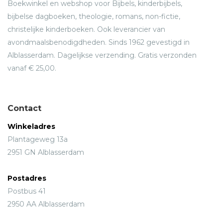
Boekwinkel en webshop voor Bijbels, kinderbijbels,
woonachtig in Tiel.
bijbelse dagboeken, theologie, romans, non-fictie,
christelijke kinderboeken. Ook leverancier van
avondmaalsbenodigdheden. Sinds 1962 gevestigd in
Alblasserdam. Dagelijkse verzending. Gratis verzonden
vanaf € 25,00.
Contact
Winkeladres
Plantageweg 13a
2951 GN Alblasserdam
Postadres
Postbus 41
2950 AA Alblasserdam