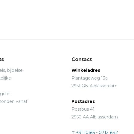
ts
Contact
ls, bijbelse
Winkeladres
elijke
Plantageweg 13a
2951 GN Alblasserdam
gd in
rzonden vanaf
Postadres
Postbus 41
2950 AA Alblasserdam
T
+31 (0)85 - 0712 842