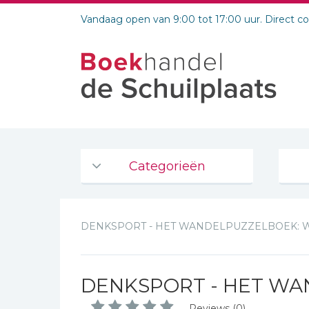
Vandaag open van 9:00 tot 17:00 uur. Direct c
Categorieën
Agenda's en kalenders
DENKSPORT - HET WANDELPUZZELBOEK: 
De Bijbel
Bijbelse Dagboeken 2026
Bijbelse dagboeken
DENKSPORT - HET WA
Bijbelstudie groepen
Reviews (0)