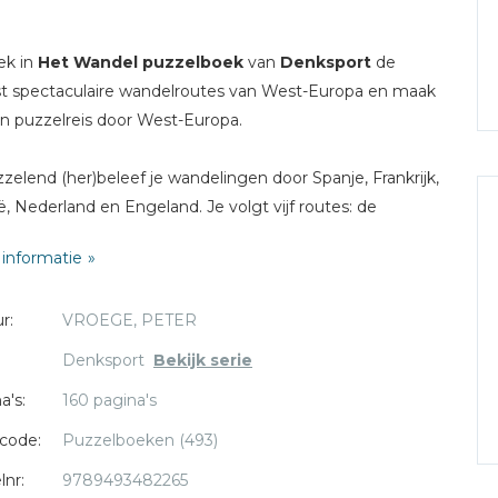
ek in
Het Wandel puzzelboek
van
Denksport
de
 spectaculaire wandelroutes van West-Europa en maak
n puzzelreis door West-Europa.
zzelend (her)beleef je wandelingen door Spanje, Frankrijk,
ë, Nederland en Engeland. Je volgt vijf routes: de
o, de Sentier des douaniers, de Venntrilogie, het
informatie
erpad en de Pennine Way.
r:
VROEGE, PETER
e hand van kaartpuzzels, quizzen en beeldpuzzels leer je
over de natuur, de cultuur en de geschiedenis van de
Denksport
Bekijk serie
den waar deze routes doorheen lopen. Of je nu een
a's:
160 pagina's
afstandwandelaar bent of niet, zin hebt in voorpret voor
n een etappe begint of wilt nagenieten: Het Wandel
code:
Puzzelboeken (493)
lboek is perfect voor iedereen met een passie voor
lnr:
9789493482265
elen.