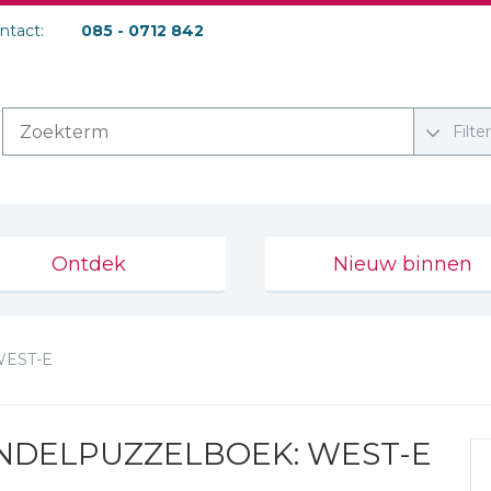
ontact:
085 - 0712 842
Filte
Ontdek
Nieuw binnen
WEST-E
NDELPUZZELBOEK: WEST-E