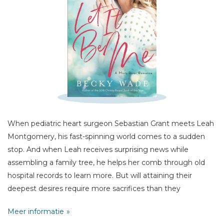
Schrijf hieronder je review!
Sterren
Naam *
E-mail *
Titel *
When pediatric heart surgeon Sebastian Grant meets Leah
Montgomery, his fast-spinning world comes to a sudden
Bericht *
stop. And when Leah receives surprising news while
assembling a family tree, he helps her comb through old
hospital records to learn more. But will attaining their
deepest desires require more sacrifices than they
imagined?
Meer informatie
* = verplicht