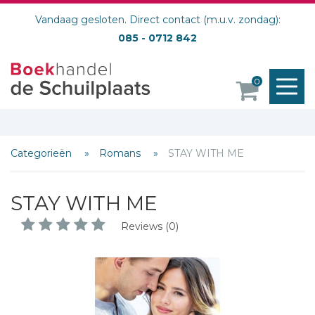
Vandaag gesloten. Direct contact (m.u.v. zondag):
085 - 0712 842
M
0
o
Categorieën
Romans
STAY WITH ME
STAY WITH ME
Reviews (0)