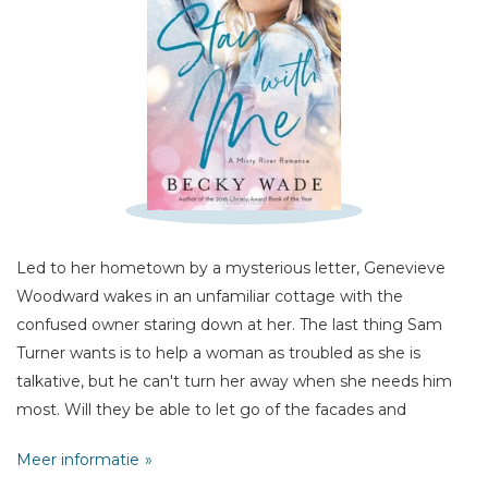
Schrijf hieronder je review!
Sterren
Naam *
E-mail *
Titel *
Led to her hometown by a mysterious letter, Genevieve
Woodward wakes in an unfamiliar cottage with the
Bericht *
confused owner staring down at her. The last thing Sam
Turner wants is to help a woman as troubled as she is
talkative, but he can't turn her away when she needs him
most. Will they be able to let go of the facades and
loneliness they've always clung to?
Meer informatie
* = verplicht