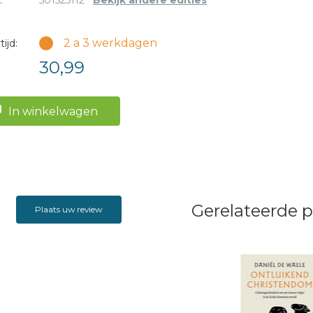
:
501525112
Bekijk andere edities
 lovende advertenties.
2 a 3 werkdagen
ijd:
30,99
In winkelwagen
Gerelateerde 
Plaats uw review