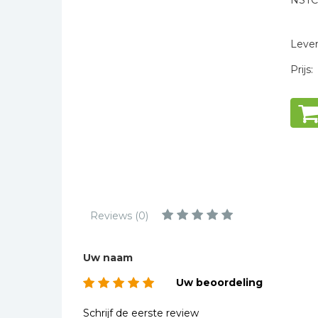
NSTC
Kinderbijbels
Trouw
* = verplicht
Muziekboeken
Levert
Bladmuziek
Prijs:
Management &
Leiderschap
Politiek
Regio | Alblasserwaard
Romans
Toeristische kaarten en
gidsen
Reviews (0)
Taalstudie
Wenskaarten
Uw naam
Uw beoordeling
Schrijf de eerste review