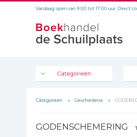
Vandaag open van 9:00 tot 17:00 uur. Direct c
Categorieën
Agenda's en kalenders
Categorieën
Geschiedenis
GODENS
De Bijbel
Bijbelse Dagboeken 2026
Bijbelse dagboeken
GODENSCHEMERING
Bijbelstudie groepen