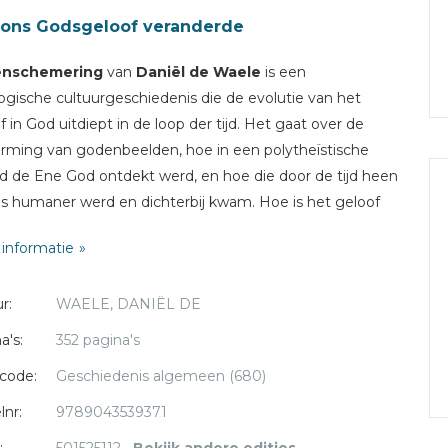
 ons Godsgeloof veranderde
nschemering
van
Daniël de Waele
is een
ogische cultuurgeschiedenis die de evolutie van het
f in God uitdiept in de loop der tijd. Het gaat over de
rming van godenbeelden, hoe in een polytheïstische
d de Ene God ontdekt werd, en hoe die door de tijd heen
s humaner werd en dichterbij kwam. Hoe is het geloof
e grote stap geëvolueerd? Hoe past het verdampen van
informatie
eloof, dat uiteindelijk eindigde in de dood van God, in
evolutie? En welke rol heeft het bestormen van de
r:
WAELE, DANIËL DE
nbeelden gespeeld? De Waele ontwaart naast deze
fsevolutie een andere geschiedenis: een blijvende
a's:
352 pagina's
ocht naar de ene God.
code:
Geschiedenis algemeen (680)
e Waele verscheen er eerder
Ontluikend christendom
lnr:
9789043539371
rgeten rijkdom
. Die twee boeken kregen van NRC en