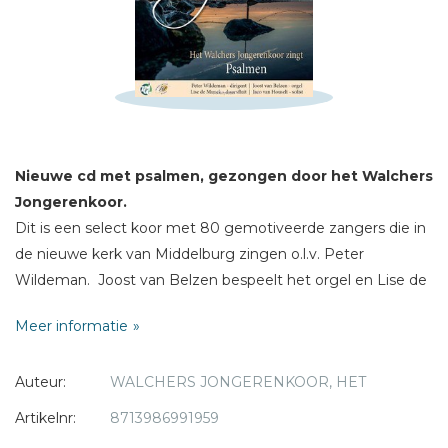
E-mail *
Titel *
Bericht *
Nieuwe cd met psalmen, gezongen door het Walchers
Jongerenkoor.
Dit is een select koor met 80 gemotiveerde zangers die in
* = verplicht
de nieuwe kerk van Middelburg zingen o.l.v. Peter
Wildeman. Joost van Belzen bespeelt het orgel en Lise de
Munck fluit. Gastsolis: Jaco van Houselt.
Meer informatie
Auteur:
WALCHERS JONGERENKOOR, HET
Artikelnr:
8713986991959