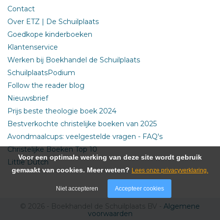
Contact
Over ETZ | De Schuilplaats
Goedkope kinderboeken
Klantenservice
Werken bij Boekhandel de Schuilplaats
SchuilplaatsPodium
Follow the reader blog
Nieuwsbrief
Prijs beste theologie boek 2024
Bestverkochte christelijke boeken van 2025
Avondmaalcups: veelgestelde vragen - FAQ's
Christelijke Boeken Top 10
Voor een optimale werking van deze site wordt gebruik
Little Dutch
gemaakt van cookies. Meer weten?
Lees onze privacyverklaring.
Niet accepteren
Accepteer cookies
© 2026 - Boekhandel de Schuilplaats BV -
Algemene
voorwaarden