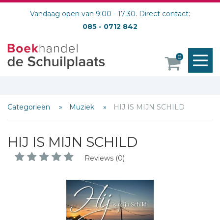
Vandaag open van 9:00 - 17:30. Direct contact:
085 - 0712 842
M
0
o
Categorieën
Muziek
HIJ IS MIJN SCHILD
HIJ IS MIJN SCHILD
Reviews (0)
Schrijf hieronder je review!
Sterren
Naam *