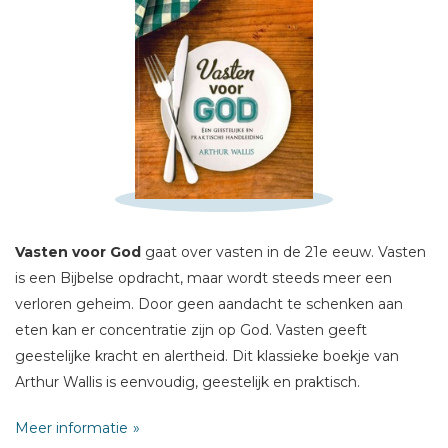
Schrijf hieronder je review!
Sterren
Naam *
E-mail *
Titel *
Vasten voor God
gaat over vasten in de 21e eeuw. Vasten
is een Bijbelse opdracht, maar wordt steeds meer een
Bericht *
verloren geheim. Door geen aandacht te schenken aan
eten kan er concentratie zijn op God. Vasten geeft
geestelijke kracht en alertheid. Dit klassieke boekje van
Arthur Wallis is eenvoudig, geestelijk en praktisch.
Meer informatie
* = verplicht