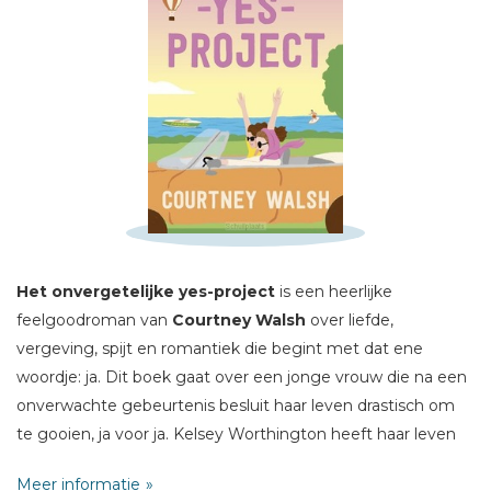
Schrijf hieronder je review!
Sterren
Naam *
Het onvergetelijke yes-project
is een heerlijke
E-mail *
feelgoodroman van
Courtney Walsh
over liefde,
Titel *
vergeving, spijt en romantiek die begint met dat ene
Bericht *
woordje: ja. Dit boek gaat over een jonge vrouw die na een
onverwachte gebeurtenis besluit haar leven drastisch om
te gooien, ja voor ja. Kelsey Worthington heeft haar leven
op de rit. Ze is dan wel niet de auteur die ze hoopte te zijn
Meer informatie
en loopt dagelijks het vuur uit de sloffen voor een baas die