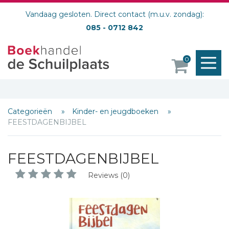
Vandaag gesloten. Direct contact (m.u.v. zondag):
085 - 0712 842
M
0
o
Categorieën
Kinder- en jeugdboeken
FEESTDAGENBIJBEL
FEESTDAGENBIJBEL
Reviews (0)