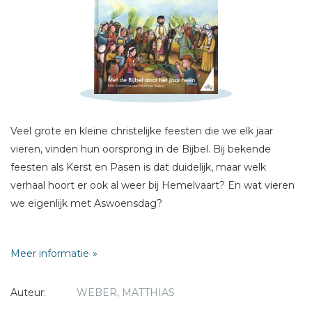
Schrijf hieronder je review!
Sterren
Veel grote en kleine christelijke feesten die we elk jaar
Naam *
vieren, vinden hun oorsprong in de Bijbel. Bij bekende
E-mail *
feesten als Kerst en Pasen is dat duidelijk, maar welk
Titel *
verhaal hoort er ook al weer bij Hemelvaart? En wat vieren
Bericht *
we eigenlijk met Aswoensdag?
In deze speciale Kinderbijbel vind je Bijbelverhalen bij
Meer informatie
achttien bekende en minder bekende feestdagen. Leuk en
inspirerend om samen te lezen; thuis, in de kerk of in de
Auteur:
WEBER, MATTHIAS
klas. De weetjes bij elk verhaal geven meer informatie over
kerkelijke tradities en gebruiken. Ook vind je ideeën om