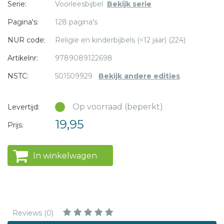
* = verplicht
Serie:
Voorleesbijbel
Bekijk serie
samen invulling te geven aan de beleving van de feestdag.
Pagina's:
128 pagina's
NUR code:
Religie en kinderbijbels (<12 jaar) (224)
Artikelnr:
9789089122698
NSTC:
501509929
Bekijk andere edities
Op voorraad (beperkt)
Levertijd:
19,95
Prijs:
In winkelwagen
Reviews (0)