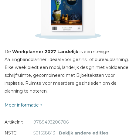
Naam *
E-mail *
Titel *
Bericht *
De
Weekplanner 2027 Landelijk
is een stevige
A4‑ringbandplanner, ideaal voor gezins‑ of bureauplanning.
Elke week biedt een mooi, landelijk design met voldoende
schrijfruimte, gecombineerd met Bijbelteksten voor
inspiratie. Ruimte voor meerdere gezinsleden om de
* = verplicht
planning te noteren.
Gebruikte vertaling: NBV21
Meer informatie
Artikelnr:
9789493206786
NSTC:
501658813
Bekijk andere edities