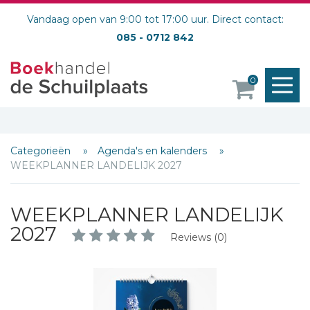
Vandaag open van 9:00 tot 17:00 uur. Direct contact:
085 - 0712 842
M
0
o
Categorieën
Agenda's en kalenders
WEEKPLANNER LANDELIJK 2027
WEEKPLANNER LANDELIJK
2027
Reviews (0)
Schrijf hieronder je review!
Sterren