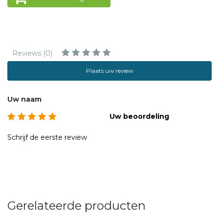
hoofdstuk 7, het tweede in hoofdstuk 8, het derde in
hoofdstuk 9b en het vierde in hoofdstuk 11 en 12.
456 blz.
Reviews (0)
Plaats uw review
Uw naam
Uw beoordeling
Schrijf de eerste review
Gerelateerde producten