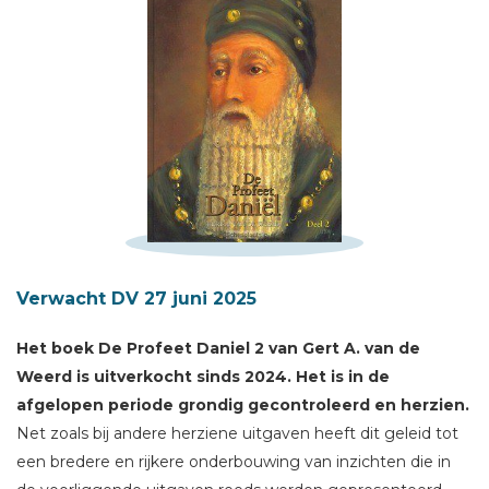
Schrijf hieronder je review!
Verwacht DV 27 juni 2025
Sterren
Het boek De Profeet Daniel 2 van Gert A. van de
Naam *
Weerd is uitverkocht sinds 2024. Het is in de
E-mail *
afgelopen periode grondig gecontroleerd en herzien.
Titel *
Net zoals bij andere herziene uitgaven heeft dit geleid tot
Bericht *
een bredere en rijkere onderbouwing van inzichten die in