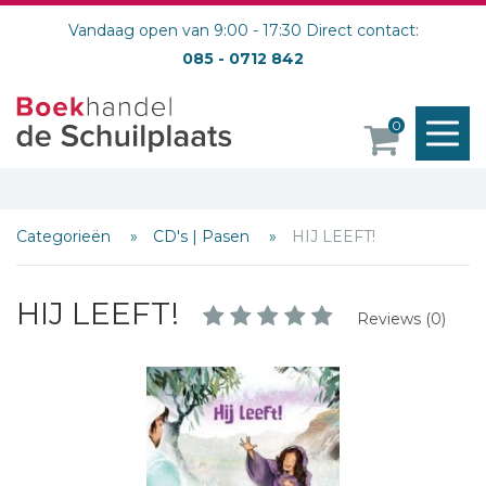
Vandaag open van 9:00 - 17:30 Direct contact:
085 - 0712 842
M
0
o
Categorieën
CD's | Pasen
HIJ LEEFT!
HIJ LEEFT!
Reviews (0)
Schrijf hieronder je review!
Sterren
Naam *
E-mail *