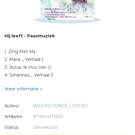
Titel *
Bericht *
Hij leeft - Paasmuziek
1. Zing Met Mij
2. Maria _ Verhaal 1
* = verplicht
3. Jezus, Ik Hou Van U
4. Johannes _ Verhaal 2
5. Toen Jezus Stief
Meer informatie
6. Petrus _ Verhaal 3
7. Zie Hoe Jezus Daar Loopt In Jeruz
Auteur:
WEERD/JONGE LUIDJES
8. Maria Uit Magdalena _ Verhaal 4
9. We Konden Het Maar Niet Geloven
Artikelnr:
8716114171520
Status:
Uitverkocht