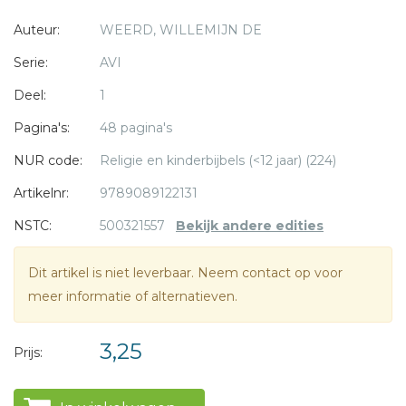
Auteur:
WEERD, WILLEMIJN DE
Serie:
AVI
Deel:
1
Pagina's:
48 pagina's
* = verplicht
NUR code:
Religie en kinderbijbels (<12 jaar) (224)
Artikelnr:
9789089122131
NSTC:
500321557
Bekijk andere edities
Dit artikel is niet leverbaar. Neem contact op voor
meer informatie of alternatieven.
3,25
Prijs: