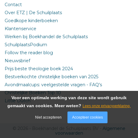
Contact
Over ETZ | De Schuilplaats
Goedkope kinderboeken
Klantenservice
Werken bij Boekhandel de Schuilplaats
SchuilplaatsPodium
Follow the reader blog
Nieuwsbrief
Prijs beste theologie boek 2024
Bestverkochte christelijke boeken van 2025
Avondmaalcups: veelgestelde vragen - FAQ's
Christelijke Boeken Top 10
Voor een optimale werking van deze site wordt gebruik
Little Dutch
gemaakt van cookies. Meer weten?
Lees onze privacyverklaring.
Niet accepteren
Accepteer cookies
© 2026 - Boekhandel de Schuilplaats BV -
Algemene
voorwaarden