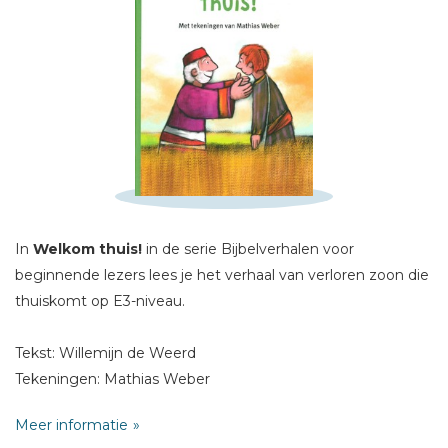
In
Welkom thuis!
in de serie Bijbelverhalen voor
Schrijf hieronder je review!
beginnende lezers lees je het verhaal van verloren zoon die
Sterren
thuiskomt op E3-niveau.
Naam *
Tekst: Willemijn de Weerd
E-mail *
Tekeningen: Mathias Weber
Titel *
Meer informatie
Bericht *