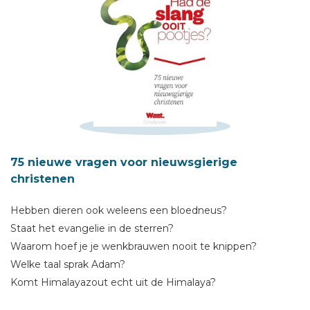
Schrijf hieronder je review!
Sterren
Naam *
E-mail *
75 nieuwe vragen voor nieuwsgierige
christenen
Titel *
Bericht *
Hebben dieren ook weleens een bloedneus?
Staat het evangelie in de sterren?
Waarom hoef je je wenkbrauwen nooit te knippen?
Welke taal sprak Adam?
Komt Himalayazout echt uit de Himalaya?