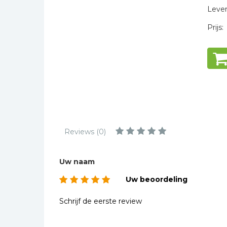
Kinderbijbels
Levert
Muziekboeken
Prijs:
Bladmuziek
Management &
Leiderschap
Politiek
Regio | Alblasserwaard
Romans
Toeristische kaarten en
Reviews (0)
gidsen
Taalstudie
Uw naam
Wenskaarten
Uw beoordeling
Schrijf de eerste review