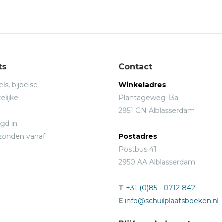
ts
Contact
ls, bijbelse
Winkeladres
elijke
Plantageweg 13a
2951 GN Alblasserdam
gd in
rzonden vanaf
Postadres
Postbus 41
2950 AA Alblasserdam
T
+31 (0)85 - 0712 842
E
info@schuilplaatsboeken.nl