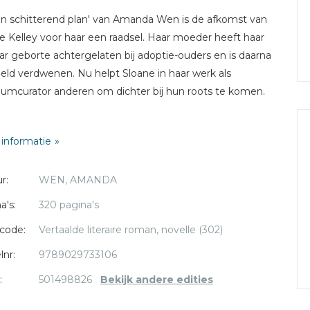
en schitterend plan' van Amanda Wen is de afkomst van
e Kelley voor haar een raadsel. Haar moeder heeft haar
ar geborte achtergelaten bij adoptie-ouders en is daarna
eeld verdwenen. Nu helpt Sloane in haar werk als
mcurator anderen om dichter bij hun roots te komen.
e op een dag op een negentiende eeuws dagboek stuit.
informatie
s het begin van een zoektocht met een uitkomst die ze
 voor mogelijk had gehouden.
r:
WEN, AMANDA
eze hartverwarmende roman komen heden en verleden
a's:
320 pagina's
 in het besef dat een goddelijk plan voor ieders leven de
code:
Vertaalde literaire roman, novelle (302)
aties doortrekt.
lnr:
9789029733106
:
501498826
Bekijk andere edities