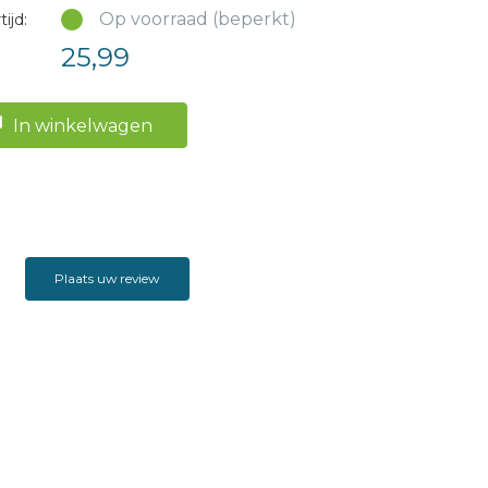
Op voorraad (beperkt)
ijd:
25,99
In winkelwagen
Plaats uw review