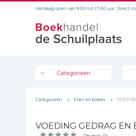
Vandaag open van 9:00 tot 17:00 uur. Direct c
Categorieën
Agenda's en kalenders
Categorieën
Eten en koken
VOEDIN
De Bijbel
Bijbelse Dagboeken 2026
Bijbelse dagboeken
VOEDING GEDRAG EN 
Bijbelstudie groepen
Reviews (0)