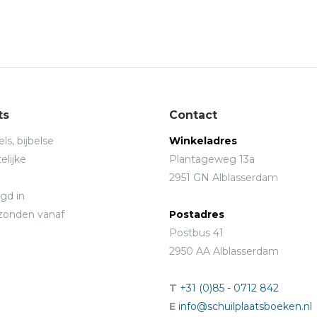
ts
Contact
ls, bijbelse
Winkeladres
elijke
Plantageweg 13a
2951 GN Alblasserdam
gd in
rzonden vanaf
Postadres
Postbus 41
2950 AA Alblasserdam
T
+31 (0)85 - 0712 842
E
info@schuilplaatsboeken.nl