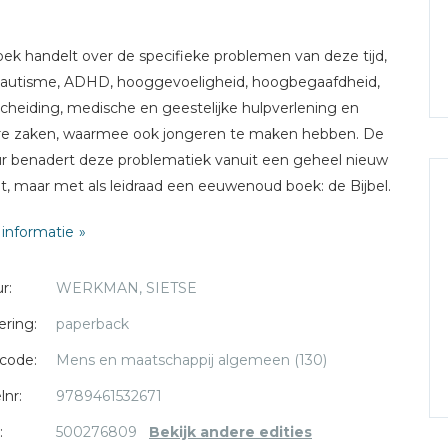
oek handelt over de specifieke problemen van deze tijd,
 autisme, ADHD, hooggevoeligheid, hoogbegaafdheid,
cheiding, medische en geestelijke hulpverlening en
re zaken, waarmee ook jongeren te maken hebben. De
r benadert deze problematiek vanuit een geheel nieuw
ht, maar met als leidraad een eeuwenoud boek: de Bijbel.
oversieel? Ja! Revolutionair? Zeker, maar ook openhartig,
informatie
jk en vooral bevrijdend en wellicht voor u ook zo
nbaar. Het is een bundeling waarvan men kan zeggen:
r:
WERKMAN, SIETSE
ijsheid van boven tot stand gekomen.
ering:
paperback
e H.W. Werkman is gedragsspecialist en pastoraal werker
code:
Mens en maatschappij algemeen (130)
en Master in Speciale Educatie. Na ruim 30 jaar in het
wijs in Nederland en in Canada te hebben gewerkt, doet
lnr:
9789461532671
u Pastoraal en Educatief werk. Daarnaast schrijft hij
:
500276809
Bekijk andere edities
elen voor een aantal magazines en doet hij onderzoek