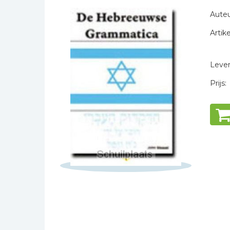
Naam *
Bibles Foreign
Auteu
E-mail *
Languages
Artike
Titel *
Bijbelstudie
Bericht *
Geloof, duurzaamheid
en mileu
Levert
Benodigdheden voor
Prijs:
kerken
Christelijke spellen
Christelijke stripboeken
* = verplicht
Eten en koken
Evangelisatiemateriaal
Geschiedenis
Israël / Jodendom
Kinder- en jeugdboeken
Engelse kinderboeken