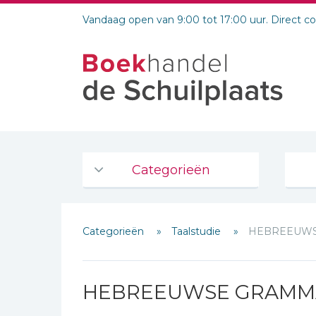
Vandaag open van 9:00 tot 17:00 uur. Direct c
Categorieën
Agenda's en kalenders
Categorieën
Taalstudie
HEBREEUWS
De Bijbel
Bijbelse Dagboeken 2026
Schrijf hieronder je review!
Bijbelse dagboeken
HEBREEUWSE GRAMM
Sterren
Bijbelstudie groepen