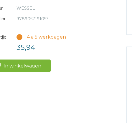
r:
WESSEL
lnr:
9789057191053
4 a 5 werkdagen
ijd:
35,94
In winkelwagen