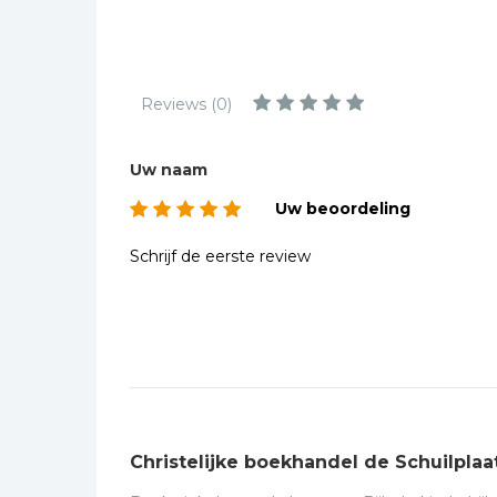
Kinderbijbels
Muziekboeken
Bladmuziek
Reviews (0)
Management &
Leiderschap
Uw naam
Politiek
Uw beoordeling
Regio | Alblasserwaard
Romans
Schrijf de eerste review
Toeristische kaarten en
gidsen
Taalstudie
Wenskaarten
Christelijke boekhandel de Schuilplaa