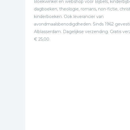
Boekwinkel en webshop voor Bijbels, kinderbijbe
dagboeken, theologie, romans, non-fictie, christ
kinderboeken. Ook leverancier van
avondmaalsbenodigdheden. Sinds 1962 gevesti
Alblasserdam. Dagelijkse verzending. Gratis ve
€ 25,00.