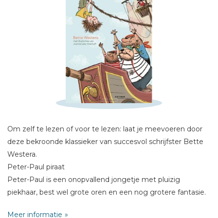
Schrijf hieronder je review!
Sterren
Naam *
E-mail *
Om zelf te lezen of voor te lezen: laat je meevoeren door
Titel *
deze bekroonde klassieker van succesvol schrijfster Bette
Bericht *
Westera.
Peter-Paul piraat
Peter-Paul is een onopvallend jongetje met pluizig
piekhaar, best wel grote oren en een nog grotere fantasie.
Hij weet al wat hij later worden wil: piraat. Daar moet hij van
Meer informatie
zijn meester een opstel over schrijven. Als het opstel door