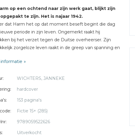
arm op een ochtend naar zijn werk gaat, blijkt zijn
opgepakt te zijn. Het is najaar 1942.
r dat Harm het op dat moment beseft begint die dag
ieuwe periode in zijn leven. Ongemerkt raakt hij
kken bij het verzet tegen de Duitse overheerser. Zijn
kkelijk zorgeloze leven raakt in de greep van spanning en
, maar hij weigert het gevecht op te geven.
informatie
ij de meest gezochte persoon van Friesland wordt. Nu is
r:
WICHTERS, JANNEKE
alleen hijzelf genoodzaakt Friesland te verlaten, maar ook
ouders moeten met alle kinderen onderduiken.
ering:
hardcover
a's:
153 pagina's
ontdekt dat vrijheid meer is dan alleen de afwezigheid
e vijand. Het verhaal van een Friese verzetsstrijder,
code:
Fictie 15+ (285)
eerd op waargebeurde belevenissen.
lnr:
9789059522626
s:
Uitverkocht