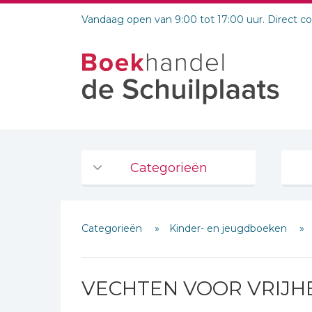
Vandaag open van 9:00 tot 17:00 uur. Direct c
Categorieën
Agenda's en kalenders
Categorieën
Kinder- en jeugdboeken
De Bijbel
Bijbelse Dagboeken 2026
Bijbelse dagboeken
VECHTEN VOOR VRIJH
Bijbelstudie groepen