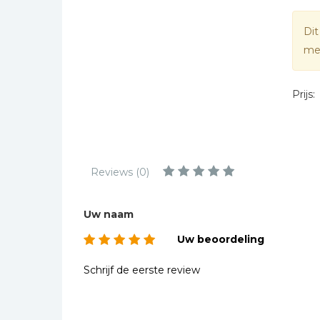
Kinderbijbels
Muziekboeken
Dit
mee
Bladmuziek
Management &
Leiderschap
Prijs:
Politiek
Regio | Alblasserwaard
Romans
Reviews (0)
Toeristische kaarten en
gidsen
Uw naam
Taalstudie
Uw beoordeling
Wenskaarten
Schrijf de eerste review