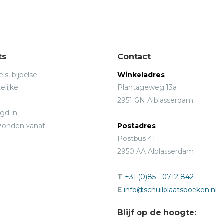
ts
Contact
ls, bijbelse
Winkeladres
elijke
Plantageweg 13a
2951 GN Alblasserdam
gd in
rzonden vanaf
Postadres
Postbus 41
2950 AA Alblasserdam
T
+31 (0)85 - 0712 842
E
info@schuilplaatsboeken.nl
Blijf op de hoogte: