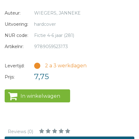
Een grappig verhaaltje voor kinderen uit groep
Auteur:
WIEGERS, JANNEKE
3 die net kunnen lezen.
Uitvoering:
hardcover
Met uitsluitend woorden van één lettergreep en zonder
NUR code:
Fictie 4-6 jaar (281)
tweeklanken,
behalve de ie.
Artikelnr:
9789059523173
Geschikt voor kinderen met AVI Start
2 a 3 werkdagen
Levertijd:
7,75
Prijs:
In winkelwagen
Reviews (0)