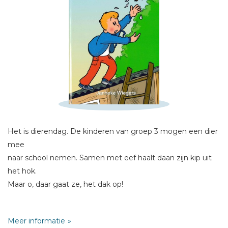
Schrijf hieronder je review!
Sterren
Naam *
E-mail *
Titel *
Het is dierendag. De kinderen van groep 3 mogen een dier
mee
Bericht *
naar school nemen. Samen met eef haalt daan zijn kip uit
het hok.
Maar o, daar gaat ze, het dak op!
Lukt het daan de kip op tijd te vangen …?
Meer informatie
* = verplicht