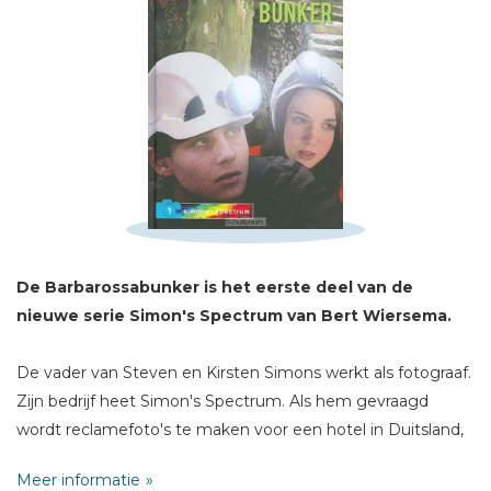
Schrijf hieronder je review!
Sterren
De Barbarossabunker is het eerste deel van de
Naam *
nieuwe serie Simon's Spectrum van Bert Wiersema.
E-mail *
De vader van Steven en Kirsten Simons werkt als fotograaf.
Titel *
Zijn bedrijf heet Simon's Spectrum. Als hem gevraagd
Bericht *
wordt reclamefoto's te maken voor een hotel in Duitsland,
hoeft hij niet lang na te denken. En Steven en Kirsten gaan
Meer informatie
graag met hun ouders mee om in de Harz vakantie te