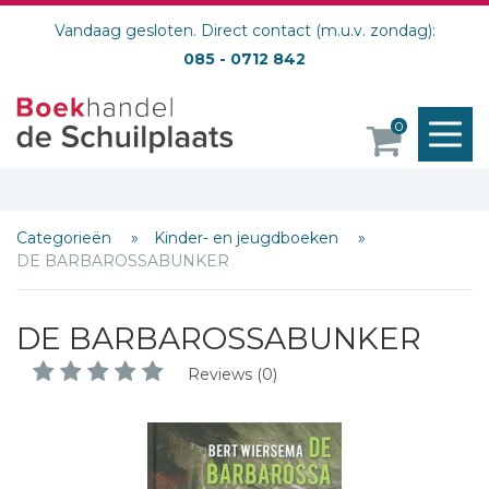
Vandaag gesloten. Direct contact (m.u.v. zondag):
085 - 0712 842
M
0
o
Categorieën
Kinder- en jeugdboeken
DE BARBAROSSABUNKER
DE BARBAROSSABUNKER
Reviews (0)