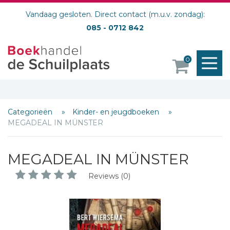
Vandaag gesloten. Direct contact (m.u.v. zondag):
085 - 0712 842
M
0
o
Categorieën
Kinder- en jeugdboeken
MEGADEAL IN MÜNSTER
MEGADEAL IN MÜNSTER
Reviews (0)