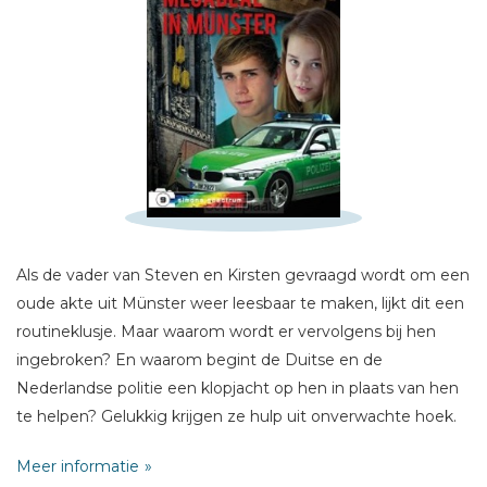
Schrijf hieronder je review!
Als de vader van Steven en Kirsten gevraagd wordt om een
Sterren
oude akte uit Münster weer leesbaar te maken, lijkt dit een
Naam *
routineklusje. Maar waarom wordt er vervolgens bij hen
E-mail *
ingebroken? En waarom begint de Duitse en de
Nederlandse politie een klopjacht op hen in plaats van hen
Titel *
te helpen? Gelukkig krijgen ze hulp uit onverwachte hoek.
Bericht *
Maar de vraag is wie er daadwerkelijk te vertrouwen is. Een
Meer informatie
race tegen de klok voert naar een verrassende ontknoping