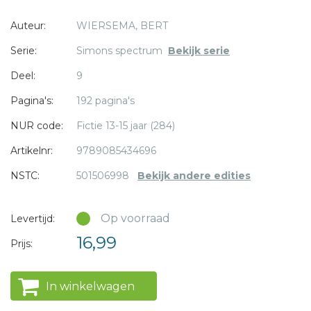
diep onder de grond.
Auteur:
WIERSEMA, BERT
Serie:
Simons spectrum
Bekijk serie
* = verplicht
Deel:
9
Pagina's:
192 pagina's
NUR code:
Fictie 13-15 jaar (284)
Artikelnr:
9789085434696
NSTC:
501506998
Bekijk andere edities
Op voorraad
Levertijd:
16,99
Prijs:
In winkelwagen