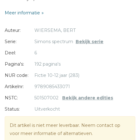
Meer informatie
Als ze de portboot op de oceaan bijna hebben ingehaald,
wordt er plotseling op hun speedbootje geschoten! Het is
Auteur:
WIERSEMA, BERT
het begin van een razend spannende strijd tegen een
bende slimme drugssmokkelaars. Een gevecht tegen
Serie:
Simons spectrum
Bekijk serie
* = verplicht
mooie dromen en keiharde leugens...
Deel:
6
Pagina's:
192 pagina's
NUR code:
Fictie 10-12 jaar (283)
Artikelnr:
9789085433071
NSTC:
501507002
Bekijk andere edities
Status:
Uitverkocht
Dit artikel is niet meer leverbaar. Neem contact op
voor meer informatie of alternatieven.