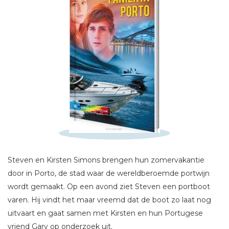
Schrijf hieronder je review!
Sterren
Steven en Kirsten Simons brengen hun zomervakantie
Naam *
door in Porto, de stad waar de wereldberoemde portwijn
wordt gemaakt. Op een avond ziet Steven een portboot
E-mail *
varen. Hij vindt het maar vreemd dat de boot zo laat nog
Titel *
uitvaart en gaat samen met Kirsten en hun Portugese
Bericht *
vriend Gary op onderzoek uit.