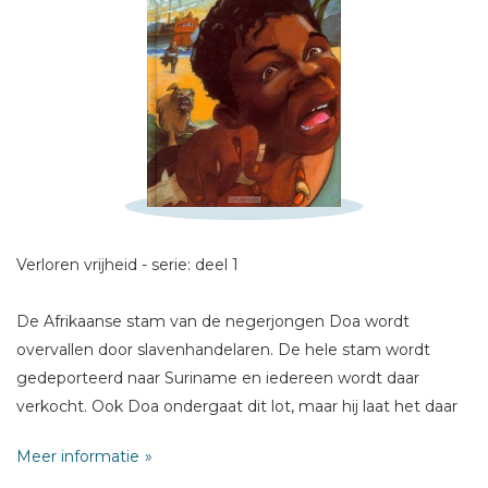
Schrijf hieronder je review!
Sterren
Naam *
Verloren vrijheid - serie: deel 1
E-mail *
Titel *
De Afrikaanse stam van de negerjongen Doa wordt
Bericht *
overvallen door slavenhandelaren. De hele stam wordt
gedeporteerd naar Suriname en iedereen wordt daar
verkocht. Ook Doa ondergaat dit lot, maar hij laat het daar
niet bij zitten, hij gaat proberen om zich vrij te vechten!
Meer informatie
Spannende avonturen in een boeiende tijd!