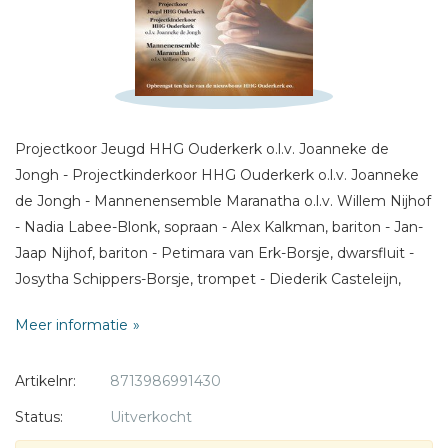
Titel *
Bericht *
Projectkoor Jeugd HHG Ouderkerk o.l.v. Joanneke de
Jongh - Projectkinderkoor HHG Ouderkerk o.l.v. Joanneke
de Jongh - Mannenensemble Maranatha o.l.v. Willem Nijhof
* = verplicht
- Nadia Labee-Blonk, sopraan - Alex Kalkman, bariton - Jan-
Jaap Nijhof, bariton - Petimara van Erk-Borsje, dwarsfluit -
Josytha Schippers-Borsje, trompet - Diederik Casteleijn,
piano - Arie van der Vlist, Piet de Vries, orgel
Meer informatie
1. Wij danken U
Artikelnr:
8713986991430
2. Een lied voor mijn Koning
3. Welzalig de man die niet wandelt
Status:
Uitverkocht
4. Psalm 75, instrumentaal