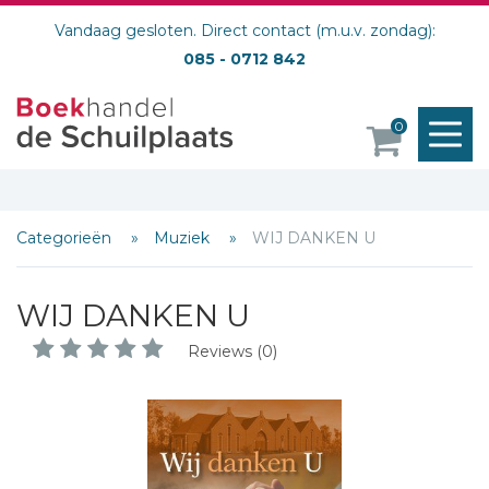
Vandaag gesloten. Direct contact (m.u.v. zondag):
085 - 0712 842
M
0
o
Categorieën
Muziek
WIJ DANKEN U
WIJ DANKEN U
Reviews (0)
Schrijf hieronder je review!
Sterren
Naam *
E-mail *