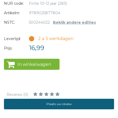
NUR code:
Fictie 10-12 jaar (283)
Artikelnr:
9789025877804
NSTC:
500244022
Bekijk andere edities
2 a 3 werkdagen
Levertijd:
16,99
Prijs:
In winkelwagen
Reviews (0)
Plaats uw review