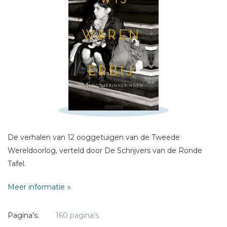
Schrijf hieronder je review!
Sterren
Naam *
E-mail *
Titel *
Bericht *
De verhalen van 12 ooggetuigen van de Tweede
Wereldoorlog, verteld door De Schrijvers van de Ronde
Tafel.
Meer informatie
* = verplicht
Pagina's:
160 pagina's