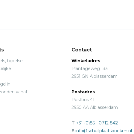
traties: Daan van Oostenbrugge
ts
Contact
ls, bijbelse
Winkeladres
elijke
Plantageweg 13a
2951 GN Alblasserdam
gd in
rzonden vanaf
Postadres
Postbus 41
2950 AA Alblasserdam
T
+31 (0)85 - 0712 842
E
info@schuilplaatsboeken.nl