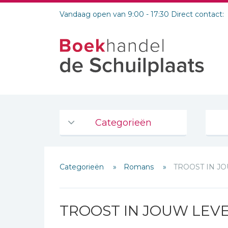
Vandaag open van 9:00 - 17:30 Direct contact:
Categorieën
Agenda's en kalenders
Categorieën
Romans
TROOST IN J
De Bijbel
Bijbelse Dagboeken 2026
Bijbelse dagboeken
TROOST IN JOUW LEV
Bijbelstudie groepen