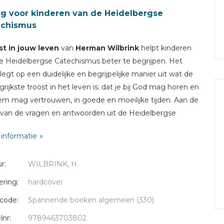
eg voor kinderen van de Heidelbergse
echismus
st in jouw leven
van
Herman Wilbrink
helpt kinderen
 Heidelbergse Catechismus beter te begrijpen. Het
legt op een duidelijke en begrijpelijke manier uit wat de
grijkste troost in het leven is: dat je bij God mag horen en
m mag vertrouwen, in goede en moeilijke tijden. Aan de
van de vragen en antwoorden uit de Heidelbergse
hismus ontdek je wat de Bijbel leert over God, zonde,
informatie
ssing, dankbaarheid en het geloof. Het boek is niet alleen
eesboek, maar ook een leer- en werkboek, waardoor je
r:
WILBRINK, H.
f met de onderwerpen aan de slag kunt gaan.
ering:
hardcover
oek is speciaal geschreven voor kinderen in de
code:
Spannende boeken algemeen (330)
bouw van de basisschool en voor jongeren die de
lbergse Catechismus beter willen leren begrijpen. Het
lnr:
9789463703802