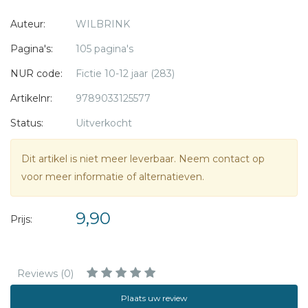
Erik en matroos Dirk gaan op onderzoek uit. Maar
Auteur:
WILBRINK
dan komen ze oog in oog met de overvallers te staan.
Pagina's:
105 pagina's
Herman Wilbrink (1992) studeert aan de PABO. Schrijven is
NUR code:
Fictie 10-12 jaar (283)
al jarenlang zijn hobby. Dit boek is zijn debuut.
Artikelnr:
9789033125577
Status:
Uitverkocht
Dit artikel is niet meer leverbaar. Neem contact op
voor meer informatie of alternatieven.
9,90
Prijs:
Reviews (0)
Plaats uw review