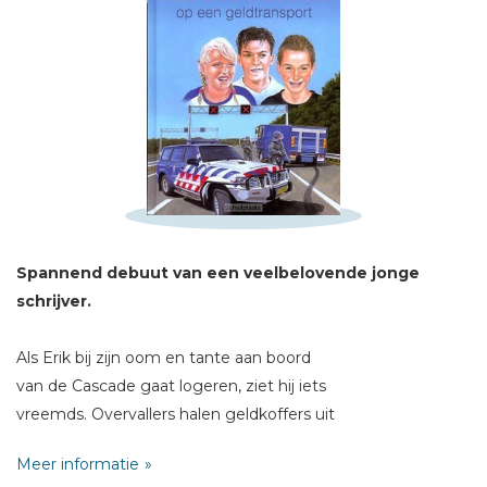
Schrijf hieronder je review!
Sterren
Naam *
E-mail *
Titel *
Spannend debuut van een veelbelovende jonge
Bericht *
schrijver.
Als Erik bij zijn oom en tante aan boord
van de Cascade gaat logeren, ziet hij iets
vreemds. Overvallers halen geldkoffers uit
een geldtransportauto en bergen ze op in een
* = verplicht
Meer informatie
schaapskooi.