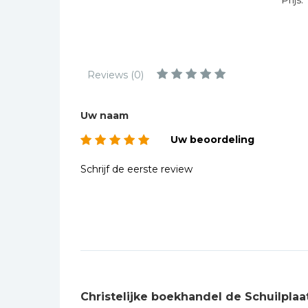
Prijs:
Kinderbijbels
Muziekboeken
Bladmuziek
Management &
Reviews (0)
Leiderschap
Politiek
Uw naam
Regio | Alblasserwaard
Uw beoordeling
Romans
Schrijf de eerste review
Toeristische kaarten en
gidsen
Taalstudie
Wenskaarten
Christelijke boekhandel de Schuilplaa