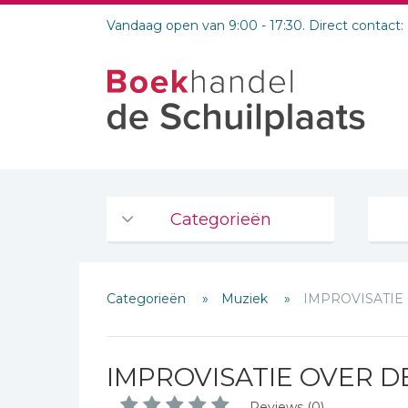
Vandaag open van 9:00 - 17:30. Direct contact:
Categorieën
Agenda's en kalenders
Categorieën
Muziek
IMPROVISATIE
De Bijbel
Bijbelse Dagboeken 2026
Schrijf hieronder je review!
Bijbelse dagboeken
IMPROVISATIE OVER D
Sterren
Bijbelstudie groepen
Reviews (0)