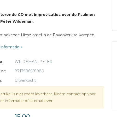
tterende CD met improvisaties over de Psalmen
 Peter Wildeman.
t bekende Hinsz-orgel in de Bovenkerk te Kampen.
informatie
r:
WILDEMAN, PETER
lnr:
8713986991980
s:
Uitverkocht
 artikel is niet meer leverbaar. Neem contact op voor
r informatie of alternatieven.
15,00