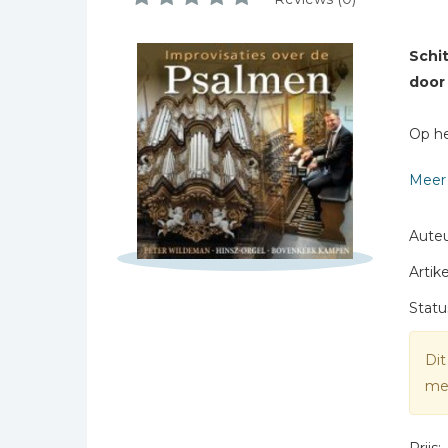
Bibles Foreign
Naam *
Languages
E-mail *
Schi
Bijbelstudie
Titel *
door
Geloof, duurzaamheid
Bericht *
en mileu
Op he
Benodigdheden voor
kerken
Meer 
Christelijke spellen
Christelijke stripboeken
Auteu
Eten en koken
Artike
* = verplicht
Evangelisatiemateriaal
Statu
Geschiedenis
Dit
Israël / Jodendom
mee
Kinder- en jeugdboeken
Engelse kinderboeken