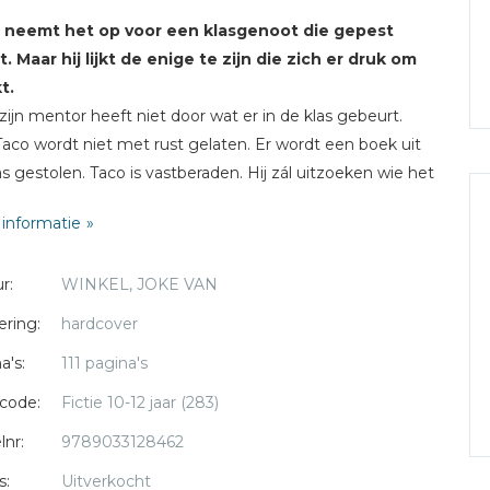
 neemt het op voor een klasgenoot die gepest
. Maar hij lijkt de enige te zijn die zich er druk om
t.
 zijn mentor heeft niet door wat er in de klas gebeurt.
aco wordt niet met rust gelaten. Er wordt een boek uit
tas gestolen. Taco is vastberaden. Hij zál uitzoeken wie het
n heeft. Als het niet snel lukt om de dader te vinden,
informatie
kt Taco een plan. Een geweldig plan. Maar hij moet niet
pt worden... En dan wordt er ook nog een fiets gestolen.
r:
WINKEL, JOKE VAN
 10 jaar, leesniveau M5.
ering:
hardcover
a's:
111 pagina's
 van Winkel
debuteerde in 2015 met
Rumoer in groep
 dat goed werd ontvangen. Schrijven is haar hobby.
code:
Fictie 10-12 jaar (283)
lnr:
9789033128462
s:
Uitverkocht