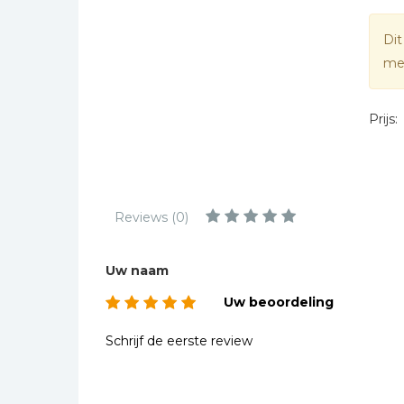
Kinderbijbels
Muziekboeken
Dit
mee
Bladmuziek
Management &
Leiderschap
Prijs:
Politiek
Regio | Alblasserwaard
Romans
Reviews (0)
Toeristische kaarten en
gidsen
Uw naam
Taalstudie
Uw beoordeling
Wenskaarten
Schrijf de eerste review