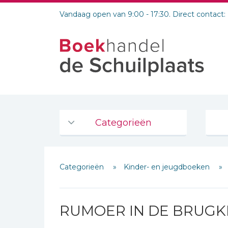
Vandaag open van 9:00 - 17:30. Direct contact:
Categorieën
Agenda's en kalenders
Categorieën
Kinder- en jeugdboeken
De Bijbel
Bijbelse Dagboeken 2026
Bijbelse dagboeken
RUMOER IN DE BRUGK
Bijbelstudie groepen