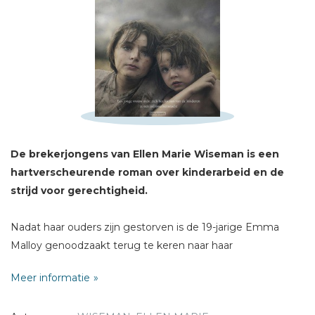
Schrijf hieronder je review!
Sterren
Naam *
E-mail *
De brekerjongens van Ellen Marie Wiseman is een
Titel *
hartverscheurende roman over kinderarbeid en de
Bericht *
strijd voor
gerechtigheid.
Nadat haar ouders zijn gestorven is de 19-jarige Emma
Malloy genoodzaakt terug te keren naar haar
geboorteplaats Coal River. Ze wordt als een dienstmeisje
Meer informatie
behandeld door haar oom en tante en ze krijgt geen cent
voor haar werk in de familiewinkel. Maar in vergelijking met
* = verplicht