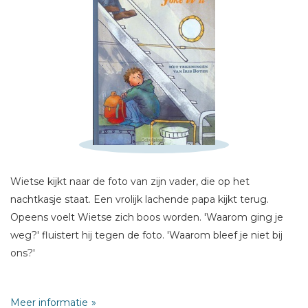
Schrijf hieronder je review!
Sterren
Naam *
E-mail *
Titel *
Bericht *
Wietse kijkt naar de foto van zijn vader, die op het
nachtkasje staat. Een vrolijk lachende papa kijkt terug.
Opeens voelt Wietse zich boos worden. 'Waarom ging je
weg?' fluistert hij tegen de foto. 'Waarom bleef je niet bij
ons?'
* = verplicht
Wietses ouders zijn gescheiden. Zijn vader woont nu in een
Meer informatie
ander land. Omdat Wietse zijn vader erg mist, besluit hij