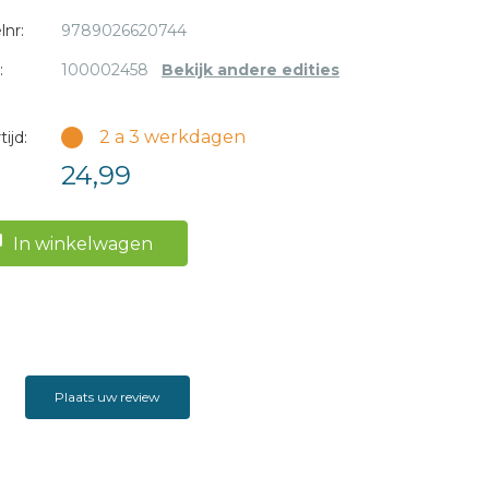
lnr:
9789026620744
:
100002458
Bekijk andere edities
2 a 3 werkdagen
ijd:
24,99
In winkelwagen
Plaats uw review