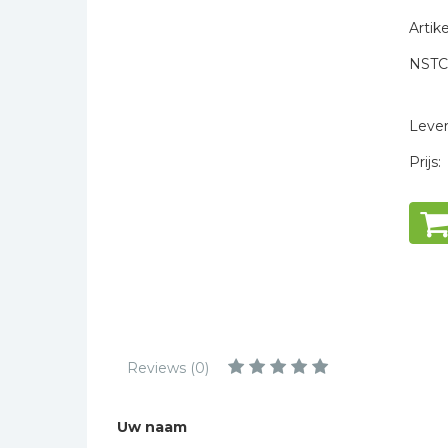
Kinderbijbels
Artike
Muziekboeken
NSTC
Bladmuziek
* = verplicht
Management &
Leiderschap
Levert
Politiek
Prijs:
Regio | Alblasserwaard
Romans
Toeristische kaarten en
gidsen
Taalstudie
Wenskaarten
Reviews (0)
Uw naam