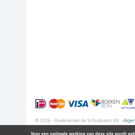
© 2026 - Boekhandel de Schuilplaats BV -
Alge
Voor een optimale werking van deze site wordt g