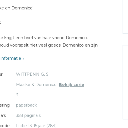
ke en Domenico'
3
e krijgt een brief van haar vriend Domenico.
houd voorspelt niet veel goeds: Domenico en zijn
ingbroer Mingo zitten in moeilijkheden.
informatie
jn gevlucht van Sicilie en zitten nu in Duitsland.
gevoelens voor Domenico, die Maaike met veel moeite
r:
WITTPENNIG, S.
 geprobeerd te onderdrukken, steken de kop weer op.
Maaike & Domenico
Bekijk serie
3
ering:
paperback
a's:
358 pagina's
code:
Fictie 13-15 jaar (284)