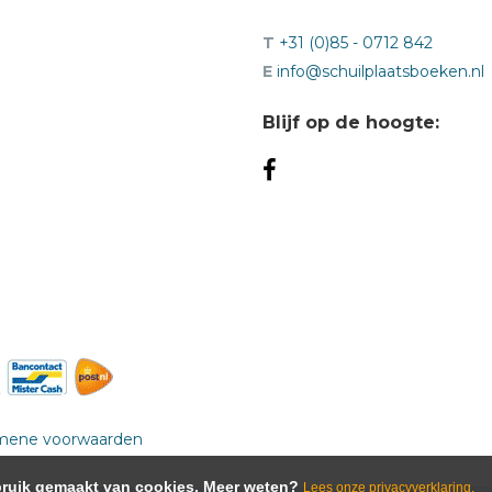
T
+31 (0)85 - 0712 842
E
info@schuilplaatsboeken.nl
Blijf op de hoogte:
mene voorwaarden
ebruik gemaakt van cookies. Meer weten?
Lees onze privacyverklaring.