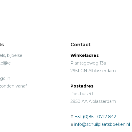
ts
Contact
ls, bijbelse
Winkeladres
elijke
Plantageweg 13a
2951 GN Alblasserdam
gd in
rzonden vanaf
Postadres
Postbus 41
2950 AA Alblasserdam
T
+31 (0)85 - 0712 842
E
info@schuilplaatsboeken.nl