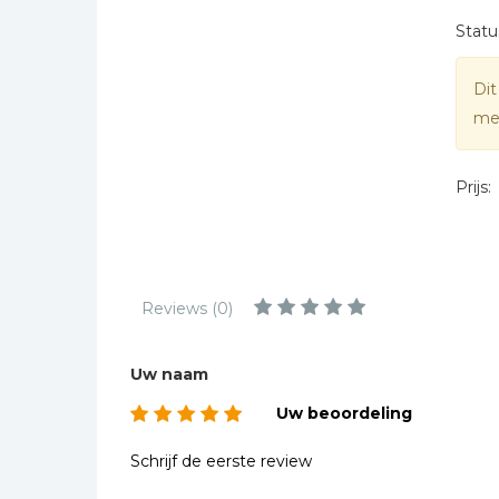
Kinderbijbels
Statu
Muziekboeken
Bladmuziek
Dit
Management &
mee
Leiderschap
Politiek
Prijs:
Regio | Alblasserwaard
Romans
Toeristische kaarten en
gidsen
Reviews (0)
Taalstudie
Uw naam
Wenskaarten
Uw beoordeling
Schrijf de eerste review