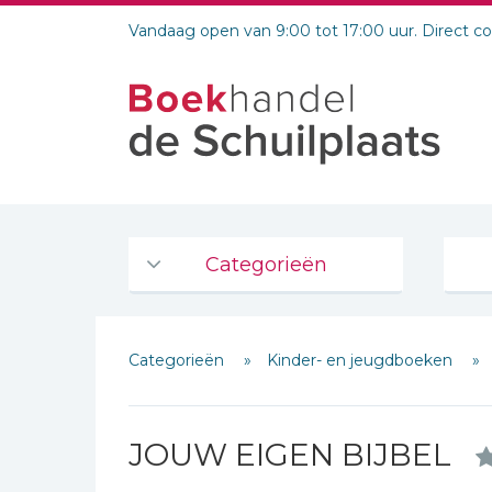
Vandaag open van 9:00 tot 17:00 uur. Direct c
Categorieën
Agenda's en kalenders
Categorieën
Kinder- en jeugdboeken
De Bijbel
Bijbelse Dagboeken 2026
Bijbelse dagboeken
JOUW EIGEN BIJBEL
Bijbelstudie groepen