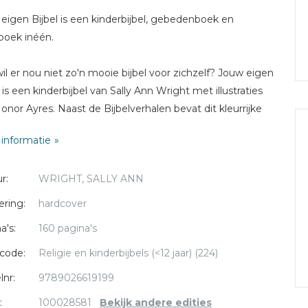
eigen Bijbel is een kinderbijbel, gebedenboek en
boek inéén.
il er nou niet zo'n mooie bijbel voor zichzelf? Jouw eigen
l is een kinderbijbel van Sally Ann Wright met illustraties
onor Ayres. Naast de Bijbelverhalen bevat dit kleurrijke
gebeden voor kinderen en is het een opgroeiboek
informatie
n kinderen (of ouders) van alles kunnen invullen. Zo wordt
eigen Bijbel speciaal voor nu en later.Sally Ann Wright en
r:
WRIGHT, SALLY ANN
 Ayres hebben al vaker samengewerkt aan bijbelboeken
kinderen. De creativiteit van Wright en de prachtige
ering:
hardcover
n van Ayres zijn een succes in alle leeftijdscategorieën!
a's:
160 pagina's
ren kunnen uit Jouw eigen Bijbel worden voorgelezen
 3 jaar, maar als ouder kun je al eerder beginnen om
code:
Religie en kinderbijbels (<12 jaar) (224)
n in te vullen voor later.
lnr:
9789026619199
:
100028581
Bekijk andere edities