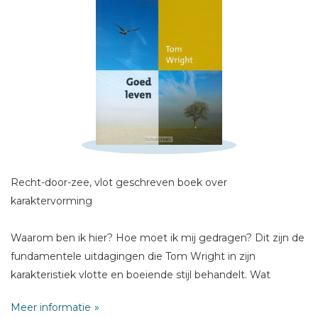
Schrijf hieronder je review!
Sterren
Naam *
Recht-door-zee, vlot geschreven boek over
E-mail *
karaktervorming
Titel *
Waarom ben ik hier? Hoe moet ik mij gedragen? Dit zijn de
Bericht *
fundamentele uitdagingen die Tom Wright in zijn
karakteristiek vlotte en boeiende stijl behandelt. Wat
moeten christenen aan met de tijd tussen hun doop en
Meer informatie
hun dood? Al te gemakkelijk immers wordt de blik op het