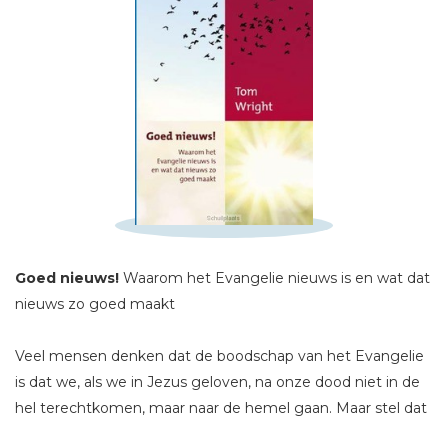
Schrijf hieronder je review!
Sterren
Naam *
Goed nieuws!
Waarom het Evangelie nieuws is en wat dat
E-mail *
nieuws zo goed maakt
Titel *
Bericht *
Veel mensen denken dat de boodschap van het Evangelie
is dat we, als we in Jezus geloven, na onze dood niet in de
hel terechtkomen, maar naar de hemel gaan. Maar stel dat
de Bijbel nu eens iets heel anders leert? Stel dat het goede