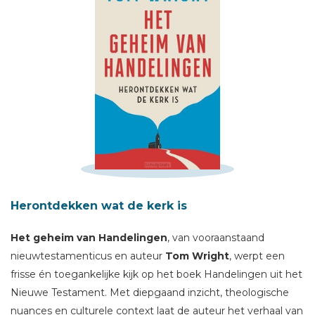
Schrijf hieronder je review!
Herontdekken wat de kerk is
Sterren
Het geheim van Handelingen
, van vooraanstaand
Naam *
nieuwtestamenticus en auteur
Tom Wright
, werpt een
E-mail *
frisse én toegankelijke kijk op het boek Handelingen uit het
Nieuwe Testament. Met diepgaand inzicht, theologische
Titel *
nuances en culturele context laat de auteur het verhaal van