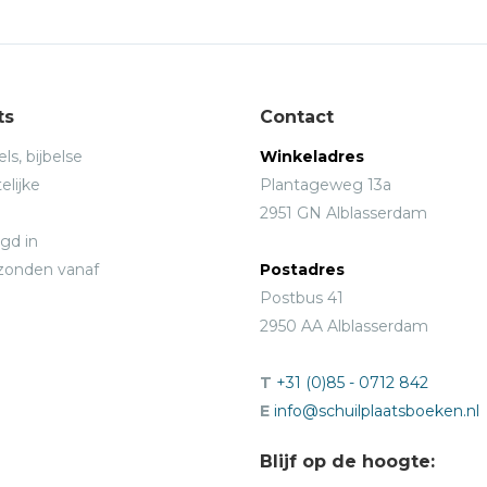
ts
Contact
ls, bijbelse
Winkeladres
elijke
Plantageweg 13a
2951 GN Alblasserdam
gd in
rzonden vanaf
Postadres
Postbus 41
2950 AA Alblasserdam
T
+31 (0)85 - 0712 842
E
info@schuilplaatsboeken.nl
Blijf op de hoogte: