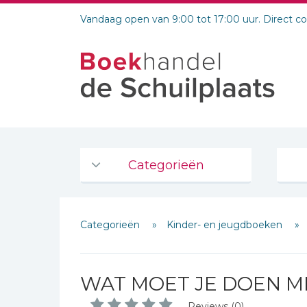
Vandaag open van 9:00 tot 17:00 uur. Direct c
Categorieën
Agenda's en kalenders
Categorieën
Kinder- en jeugdboeken
De Bijbel
Bijbelse Dagboeken 2026
Bijbelse dagboeken
WAT MOET JE DOEN ME
Bijbelstudie groepen
Reviews (0)