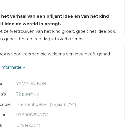
s het verhaal van een briljant idee en van het kind
it idee de wereld in brengt.
et zelfvertrouwen van het kind groeit, groeit het idee ook.
n gebeurt er op een dag iets verbazends.
oek is voor iedereen die weleens een idee heeft gehad
e groot leek, te vreemd, te moeilijk.
informatie
nspireert om je idee te omarmen, het de kans te geven
 ontwikkelen en te zien wat er dan gebeurt.
r:
YAMADA, KOBI
a's:
32 pagina's
code:
Prentenboeken (>6 jaar) (274)
lnr:
9789082545371
s:
Uitverkocht