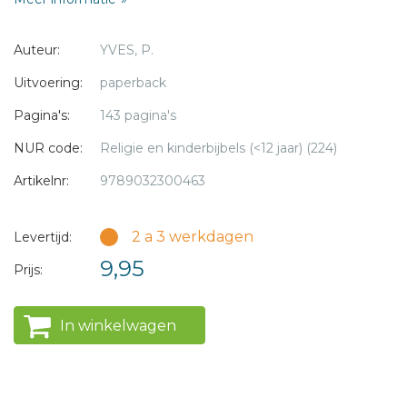
* = verplicht
Auteur:
YVES, P.
Uitvoering:
paperback
Pagina's:
143 pagina's
NUR code:
Religie en kinderbijbels (<12 jaar) (224)
Artikelnr:
9789032300463
2 a 3 werkdagen
Levertijd:
9,95
Prijs:
In winkelwagen