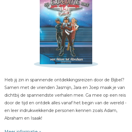
Schrijf hieronder je review!
Sterren
Naam *
Heb jij zin in spannende ontdekkingsreizen door de Bijbel?
E-mail *
Samen met de vrienden Jasmijn, Jara en Joep maak je van
Titel *
dichtbij de spannendste verhalen mee. Ga mee op een reis
Bericht *
door de tijd en ontdek alles vanaf het begin van de wereld -
en leer indrukwekkende personen kennen zoals Adam,
Abraham en Isaak!
Meer informatie