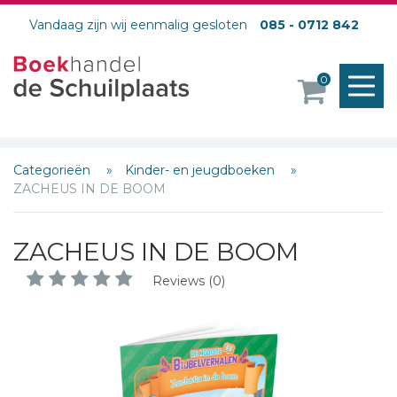
Vandaag zijn wij eenmalig gesloten
085 - 0712 842
M
0
o
Categorieën
Kinder- en jeugdboeken
ZACHEUS IN DE BOOM
ZACHEUS IN DE BOOM
Reviews (0)
Schrijf hieronder je review!