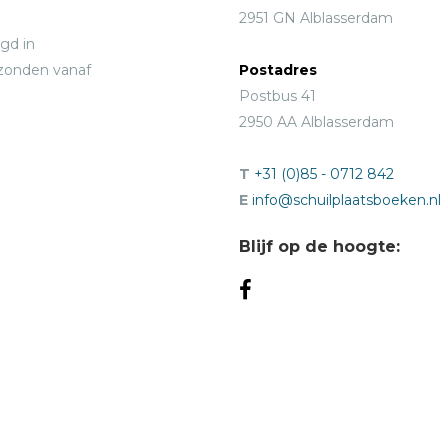
2951 GN Alblasserdam
gd in
rzonden vanaf
Postadres
Postbus 41
2950 AA Alblasserdam
T
+31 (0)85 - 0712 842
E
info@schuilplaatsboeken.nl
Blijf op de hoogte: