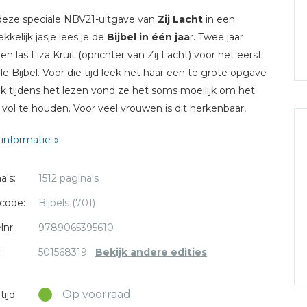
eze speciale NBV21-uitgave van
Zij Lacht
in een
kkelijk jasje lees je de
Bijbel in één jaa
r. Twee jaar
en las Liza Kruit (oprichter van Zij Lacht) voor het eerst
le Bijbel. Voor die tijd leek het haar een te grote opgave
k tijdens het lezen vond ze het soms moeilijk om het
 vol te houden. Voor veel vrouwen is dit herkenbaar,
jl het ontzettend waardevol is om de gehele Bijbel te
informatie
. Daar is iets op bedacht: we doen het met elkaar! En
aal hiervoor kwam de prachtige Zij Lacht NBV21 in een
a's:
1512 pagina's
ot stand.
code:
Bijbels (701)
allenge om deze Bijbel in een jaar te lezen wordt
lnr:
9789065395610
moot door Zij Lacht, onder andere met een unieke
st waarin lezeressen worden uitgenodigd om in gesprek
:
501568319
Bekijk andere edities
an en een leesrooster als PDF, zodat je het lezen mét
r volhoudt!
Op voorraad
ijd: