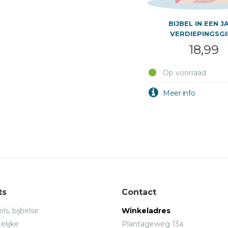
BIJBEL IN EEN J
VERDIEPINGSG
18,99
Op voorraad
ts
Contact
ls, bijbelse
Winkeladres
elijke
Plantageweg 13a