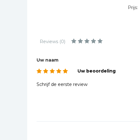
Kinderbijbels
Prijs:
Muziekboeken
Bladmuziek
Management &
Leiderschap
Reviews (0)
Politiek
Regio | Alblasserwaard
Uw naam
Romans
Uw beoordeling
Toeristische kaarten en
Schrijf de eerste review
gidsen
Taalstudie
Wenskaarten