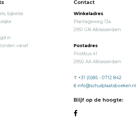
ts
Contact
ls, bijbelse
Winkeladres
elijke
Plantageweg 13a
2951 GN Alblasserdam
gd in
rzonden vanaf
Postadres
Postbus 41
2950 AA Alblasserdam
T
+31 (0)85 - 0712 842
E
info@schuilplaatsboeken.nl
Blijf op de hoogte: