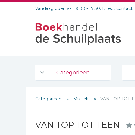
Vandaag open van 9:00 - 17:30. Direct contact:
Categorieën
Agenda's en kalenders
Categorieën
Muziek
VAN TOP TOT 
De Bijbel
Bijbelse Dagboeken 2026
Bijbelse dagboeken
VAN TOP TOT TEEN
Schrijf hieronder je review!
Bijbelstudie groepen