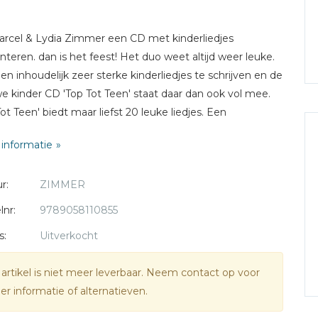
arcel & Lydia Zimmer een CD met kinderliedjes
nteren. dan is het feest! Het duo weet altijd weer leuke.
e en inhoudelijk zeer sterke kinderliedjes te schrijven en de
e kinder CD 'Top Tot Teen' staat daar dan ook vol mee.
Tot Teen' biedt maar liefst 20 leuke liedjes. Een
kboek is los verkrijgbaar. Ideaal om mee te zingen - en
informatie
il dat nu niet?
r:
ZIMMER
lnr:
9789058110855
s:
Uitverkocht
 artikel is niet meer leverbaar. Neem contact op voor
r informatie of alternatieven.