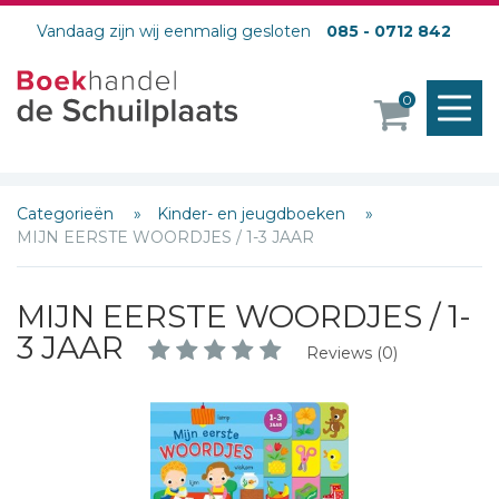
Vandaag zijn wij eenmalig gesloten
085 - 0712 842
M
0
o
Categorieën
Kinder- en jeugdboeken
MIJN EERSTE WOORDJES / 1-3 JAAR
MIJN EERSTE WOORDJES / 1-
3 JAAR
Reviews (0)
Schrijf hieronder je review!
Sterren