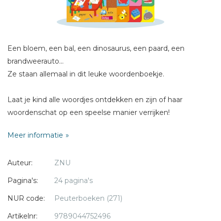
Naam *
E-mail *
Titel *
Een bloem, een bal, een dinosaurus, een paard, een
Bericht *
brandweerauto...
Ze staan allemaal in dit leuke woordenboekje.
Laat je kind alle woordjes ontdekken en zijn of haar
woordenschat op een speelse manier verrijken!
* = verplicht
Meer informatie
Auteur:
ZNU
Pagina's:
24 pagina's
NUR code:
Peuterboeken (271)
Artikelnr:
9789044752496