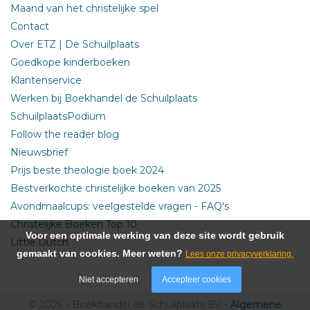
Maand van het christelijke spel
Contact
Over ETZ | De Schuilplaats
Goedkope kinderboeken
Klantenservice
Werken bij Boekhandel de Schuilplaats
SchuilplaatsPodium
Follow the reader blog
Nieuwsbrief
Prijs beste theologie boek 2024
Bestverkochte christelijke boeken van 2025
Avondmaalcups: veelgestelde vragen - FAQ's
Christelijke Boeken Top 10
Voor een optimale werking van deze site wordt gebruik
Little Dutch
gemaakt van cookies. Meer weten?
Lees onze privacyverklaring.
Niet accepteren
Accepteer cookies
© 2026 - Boekhandel de Schuilplaats BV -
Algemene