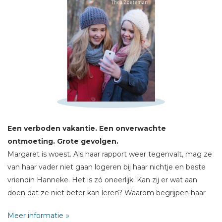
Schrijf hieronder je review!
Sterren
Een verboden vakantie. Een onverwachte
Naam *
ontmoeting. Grote gevolgen.
E-mail *
Margaret is woest. Als haar rapport weer tegenvalt, mag ze
Titel *
van haar vader niet gaan logeren bij haar nichtje en beste
vriendin Hanneke. Het is zó oneerlijk. Kan zij er wat aan
Bericht *
doen dat ze niet beter kan leren? Waarom begrijpen haar
ouders dat niet gewoon? Ze gaat, of het nou mag of niet.
Meer informatie