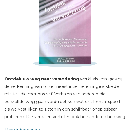
Schrijf hieronder je review!
Sterren
Naam *
Ontdek uw weg naar verandering
werkt als een gids bij
E-mail *
de verkenning van onze meest intieme en ingewikkelde
Titel *
relatie - die met onszelf. Verhalen van anderen die
Bericht *
eenzelfde weg gaan verduidelijken wat er allemaal speelt
als we vast lijken te zitten in een schijnbaar onoplosbaar
probleem. Die verhalen vertellen ook hoe anderen hun weg
uit het moeras zoeken; en van de vreugde en voldoening
Meer informatie