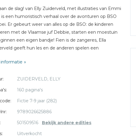
an de slag! van Elly Zuiderveld, met illustraties van Emmi
 is een humoristisch verhaal over de avonturen op BSO
ei. Er gebeurt weer van alles op de BSO: de kinderen
deren met de Vlaamse juf Debbie, starten een moestuin
ginnen een eigen bandje! Fien is de zangeres, Ella
rveld geeft hun les en de anderen spelen een
ument. En natuurlijk zijn Aart en Tineke Toestand ook
informatie
van de partij. Jan Wachter van omroep Flixx organiseert
v-concert, en de BSO-band mag optreden. Een
r:
ZUIDERVELD, ELLY
kelend vervolg op BSO aan de kook! Met leuke liedjes
lly en tips om zelf muziek te maken en liedjes te
a's:
160 pagina's
ven.
code:
Fictie 7-9 jaar (282)
lnr:
9789026625886
:
501509516
Bekijk andere edities
s:
Uitverkocht