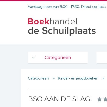
Vandaag open van 9:00 - 17:30. Direct contact:
Categorieën
Agenda's en kalenders
Categorieën
Kinder- en jeugdboeken
De Bijbel
Bijbelse Dagboeken 2026
Bijbelse dagboeken
BSO AAN DE SLAG!
Bijbelstudie groepen