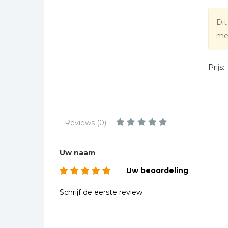
Kinderbijbels
Muziekboeken
Dit
mee
Bladmuziek
Management &
Leiderschap
Prijs:
Politiek
Regio | Alblasserwaard
Romans
Reviews (0)
Toeristische kaarten en
gidsen
Uw naam
Taalstudie
Uw beoordeling
Wenskaarten
Schrijf de eerste review