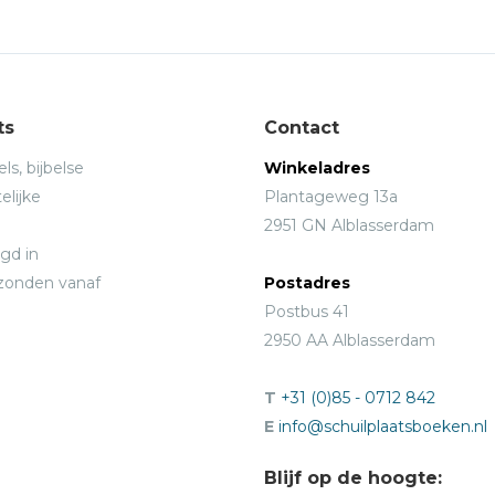
ts
Contact
ls, bijbelse
Winkeladres
elijke
Plantageweg 13a
2951 GN Alblasserdam
gd in
rzonden vanaf
Postadres
Postbus 41
2950 AA Alblasserdam
T
+31 (0)85 - 0712 842
E
info@schuilplaatsboeken.nl
Blijf op de hoogte: