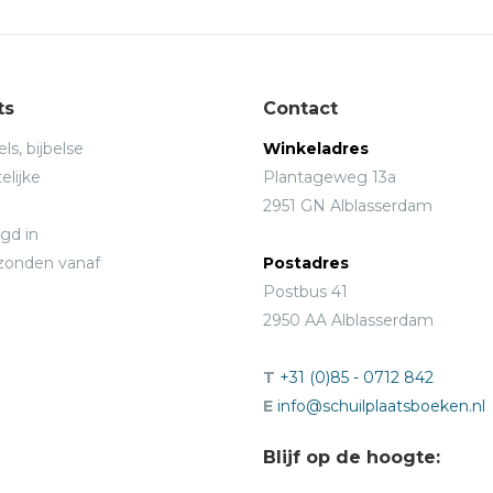
ts
Contact
ls, bijbelse
Winkeladres
elijke
Plantageweg 13a
2951 GN Alblasserdam
gd in
rzonden vanaf
Postadres
Postbus 41
2950 AA Alblasserdam
T
+31 (0)85 - 0712 842
E
info@schuilplaatsboeken.nl
Blijf op de hoogte: