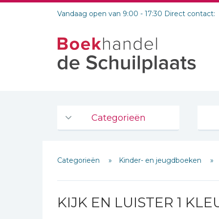
Vandaag open van 9:00 - 17:30 Direct contact:
Categorieën
Agenda's en kalenders
Categorieën
Kinder- en jeugdboeken
De Bijbel
Bijbelse Dagboeken 2026
Bijbelse dagboeken
KIJK EN LUISTER 1 KL
Bijbelstudie groepen