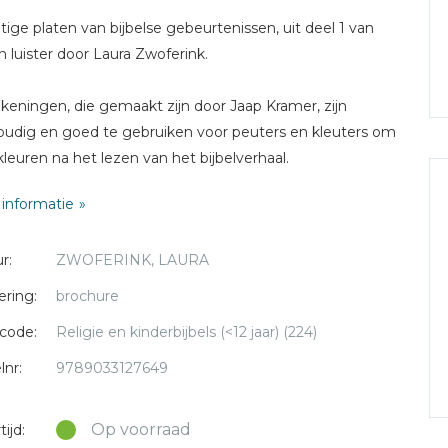
tige platen van bijbelse gebeurtenissen, uit deel 1 van
en luister door Laura Zwoferink.
keningen, die gemaakt zijn door Jaap Kramer, zijn
udig en goed te gebruiken voor peuters en kleuters om
 kleuren na het lezen van het bijbelverhaal.
informatie
eel geschikt om cadeau te geven!
r:
ZWOFERINK, LAURA
ering:
brochure
code:
Religie en kinderbijbels (<12 jaar) (224)
lnr:
9789033127649
Op voorraad
ijd: