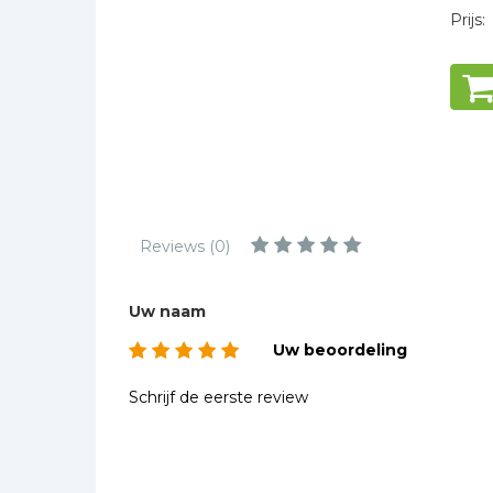
Kinderbijbels
Prijs:
Muziekboeken
Bladmuziek
Management &
Leiderschap
Politiek
Regio | Alblasserwaard
Romans
Reviews (0)
Toeristische kaarten en
gidsen
Uw naam
Taalstudie
Uw beoordeling
Wenskaarten
Schrijf de eerste review