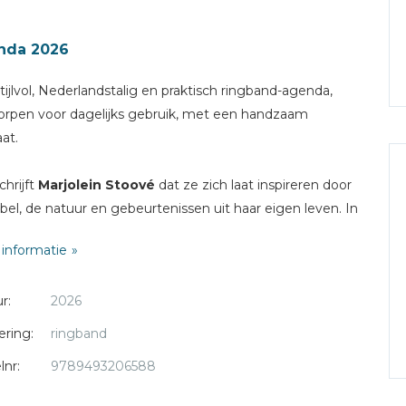
nda 2026
tijlvol, Nederlandstalig en praktisch ringband-agenda,
rpen voor dagelijks gebruik, met een handzaam
at.
chrijft
Marjolein Stoové
dat ze zich laat inspireren door
jbel, de natuur en gebeurtenissen uit haar eigen leven. In
nwerking met
MajesticAlly
is een mooie agenda tot
informatie
d gekomen.
r:
2026
elke week heeft Marjolein een bemoedigende Bijbeltekst
en. Daarnaast vind je elke maand een illustratie bij een
ering:
ringband
ltekst, die je voor een moment van rust en reflectie kunt
lnr:
9789493206588
iken.