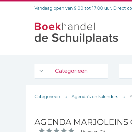
Vandaag open van 9:00 tot 17:00 uur. Direct c
Categorieën
Agenda's en kalenders
Categorieën
Agenda's en kalenders
De Bijbel
Bijbelse Dagboeken 2026
Bijbelse dagboeken
AGENDA MARJOLEINS 
Bijbelstudie groepen
Reviews (0)