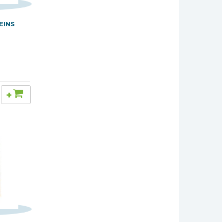
EINS
+