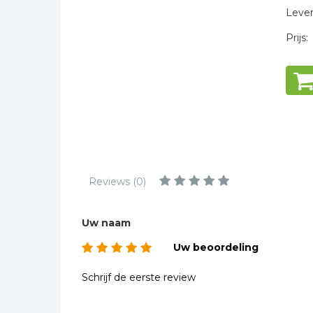
Kinderbijbels
Levert
Muziekboeken
Prijs:
Bladmuziek
Management &
Leiderschap
Politiek
Regio | Alblasserwaard
Romans
Toeristische kaarten en
Reviews (0)
gidsen
Taalstudie
Uw naam
Wenskaarten
Uw beoordeling
Schrijf de eerste review