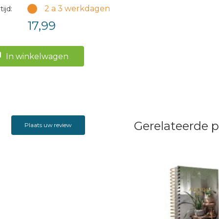
2 a 3 werkdagen
ijd:
17,99
In winkelwagen
Gerelateerde 
Plaats uw review