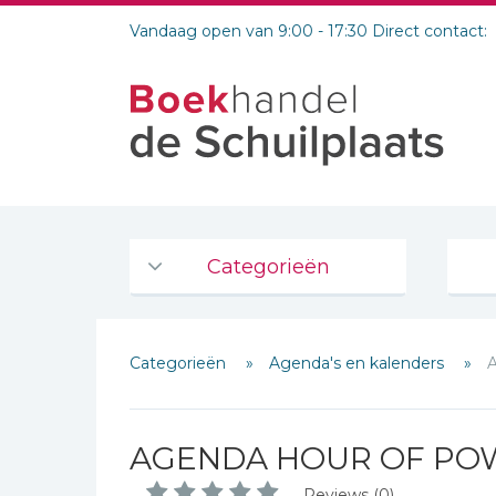
Vandaag open van 9:00 - 17:30 Direct contact:
Categorieën
Agenda's en kalenders
Categorieën
Agenda's en kalenders
De Bijbel
Bijbelse Dagboeken 2026
Bijbelse dagboeken
AGENDA HOUR OF POW
Bijbelstudie groepen
Reviews (0)