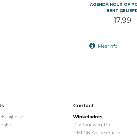
AGENDA HOUR OF P
BENT GELIEF
17,99
ts
Contact
ls, bijbelse
Winkeladres
elijke
Plantageweg 13a
2951 GN Alblasserdam