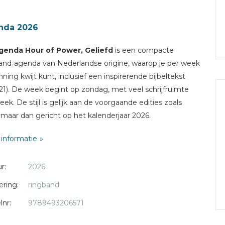
nda 2026
enda Hour of Power, Geliefd
is een compacte
and‑agenda van Nederlandse origine, waarop je per week
anning kwijt kunt, inclusief een inspirerende bijbeltekst
1). De week begint op zondag, met veel schrijfruimte
eek. De stijl is gelijk aan de voorgaande edities zoals
 maar dan gericht op het kalenderjaar 2026.
informatie
ijze: ringband
a indeling: Op de linkerkant staat de zondag t/m de
r:
2026
dag, op de rechterkant staat de donderdag t/m de
dag met onderaan ruimte voor extra notities.
ering:
ringband
t op: zondag
lnr:
9789493206571
ing: 14 x 18 cm
ing: n.v.t.